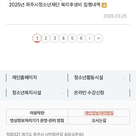
2025년 파주시청소년재단 복리후생비 집행내역
2026.03.25
1
2
3
4
5
6
문산청소년센터
재단홈페이지
청소년활동시설
교하청소년문화의집
파주시청소년상담복지센터
청소년복지시설
온라인 수강신청
금촌청소년문화의집
파주시청소년지원센터
운정청소년센터
이용약관
개인정보처리방침
쉼표 1~7호점
영상정보처리기기 운영∙관리 방침
오시는길
유스라이브러리
10932) 경기도 파주시 시민회관길 40(금촌동)