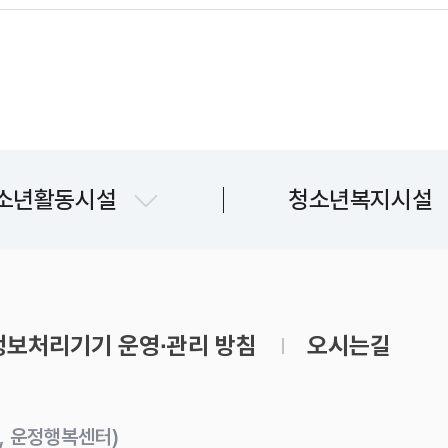
문산청소년센터
파주시청소년상담복
소년활동시설
청소년복지시설
교하청소년문화의집
파주시청소년지원
금촌청소년문화의집
운정청소년센터
보처리기기 운영∙관리 방침
오시는길
쉼표 1~7호점
유스라이브러리
동, 운정행복센터)