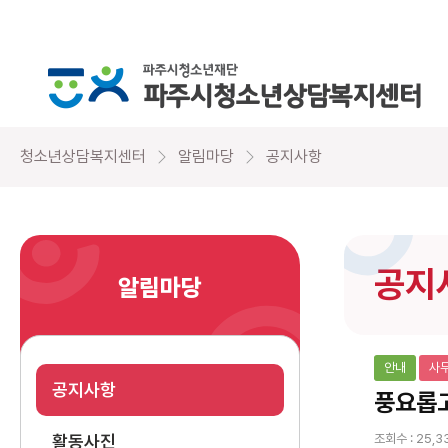
청소년상담복지센터
알림마당
공지사항
공지
알림마당
안내
사
공지사항
풍요롭고
활동사진
조회수 : 25,3