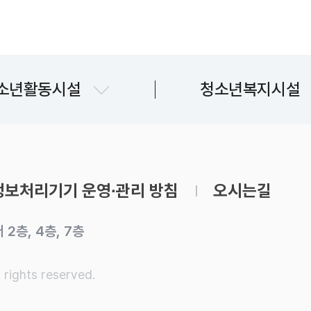
문산청소년센터
파주시청소년상담복
소년활동시설
청소년복지시설
교하청소년문화의집
파주시청소년지원
금촌청소년문화의집
운정청소년센터
보처리기기 운영∙관리 방침
오시는길
청소년자유공간 쉼표
2층, 4층, 7층
유스라이브러리
 rights reserved.