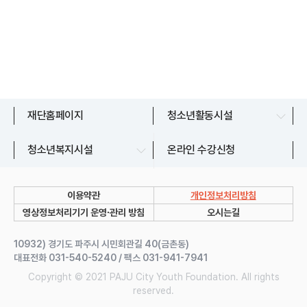
문산청소년센터
재단홈페이지
청소년활동시설
교하청소년문화의집
파주시청소년상담복지센터
청소년복지시설
온라인 수강신청
금촌청소년문화의집
파주시청소년지원센터
운정청소년센터
이용약관
개인정보처리방침
쉼표 1~7호점
영상정보처리기기 운영∙관리 방침
오시는길
유스라이브러리
10932) 경기도 파주시 시민회관길 40(금촌동)
대표전화 031-540-5240 / 팩스 031-941-7941
Copyright © 2021 PAJU City Youth Foundation. All rights
reserved.