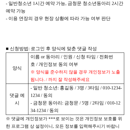
-
일반청소년
1
시간 예약 가능
,
금청문 청소년동아리
2
시간
예약 가능
-
이용 연장의 경우 현장 상황에 따라 가능 여부 판단
■
신청방법
:
로그인 후 양식에 맞춘 댓글 작성
이름
or
동아리
/
인원
/
신청 타임
/
전화번
호
/
개인정보 동의 여부
양식
※
양식을 준수하지 않을 경우 개인정보가 노출
됩니다
. /
까지 잘 작성해주세요
-
일반 청소년
:
홍길동
/ 3
명
/ 3
타임
/ 010-1234-
댓글 예
1234 /
동의
시
-
금청문 동아리
:
금청문
/ 5
명
/ 2
타임
/ 010-12
34-1234 /
동의
※
댓글에 개인정보가
***
로 보이는 것은 개인정보 보호를 위
한 프로그램 상 설정이니
,
모든 정보를 입력해주시기 바랍니