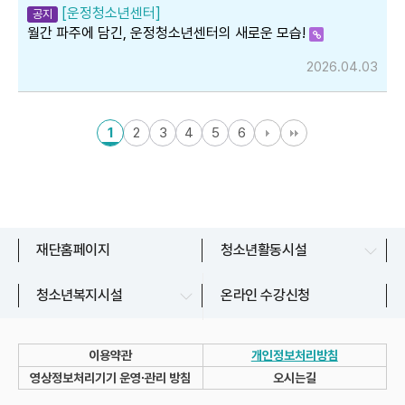
[운정청소년센터]
공지
월간 파주에 담긴, 운정청소년센터의 새로운 모습!
2026.04.03
1
2
3
4
5
6
문산청소년센터
재단홈페이지
청소년활동시설
교하청소년문화의집
파주시청소년상담복지센터
청소년복지시설
온라인 수강신청
금촌청소년문화의집
파주시청소년지원센터
운정청소년센터
이용약관
개인정보처리방침
청소년자유공간 쉼표
영상정보처리기기 운영∙관리 방침
오시는길