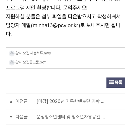
프로그램 제안 환영합니다. 문의주세요!
지원하실 분들은 첨부 파일을 다운받으시고 작성하셔서
담당자 메일(minha16@pcy.or.kr)로 보내주시면 됩니
다.
강사 모집 제출서류.hwp
강사 모집공고문.pdf
목록
이전글
[마감] 2026년 기특한멘토단 과학 멘티 모집
다음글
운정청소년센터 및 청소년자유공간 쉼표7호점 내 영상정보처리기기(CCTV) 설치, 운영 행정예고