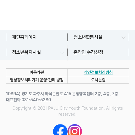
문산청소년센터
재단홈페이지
청소년활동시설
교하청소년문화의집
파주시청소년상담복지센터
청소년복지시설
온라인 수강신청
금촌청소년문화의집
파주시청소년지원센터
운정청소년센터
이용약관
개인정보처리방침
청소년자유공간 쉼표
영상정보처리기기 운영∙관리 방침
오시는길
유스라이브러리
10894) 경기도 파주시 와석순환로 415 운정행복센터 2층, 4층, 7층
대표전화 031-540-5280
Copyright © 2021 PAJU City Youth Foundation. All rights
reserved.