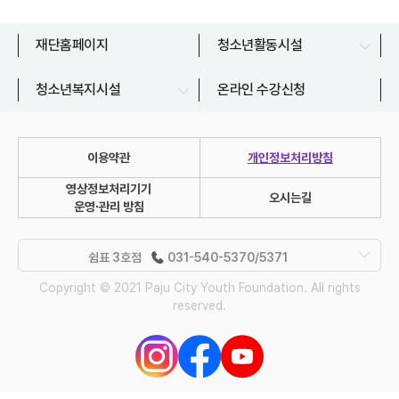
파주시청소년수련관
재단홈페이지
청소년활동시설
교하청소년문화의집
청소년상담복지센터
청소년복지시설
온라인 수강신청
금촌청소년문화의집
청소년지원센터
운정청소년센터
이용약관
개인정보처리방침
청소년자유공간 쉼표
영상정보처리기기
쉼표 1호점
031-540-5350/5351
유스라이브러리
오시는길
운영∙관리 방침
쉼표 2호점
031-540-5360/5362
쉼표 1호점
쉼표 3호점
031-540-5370/5371
: 경기도 파주시 파주읍 술이홀로 481,
쉼표 4호점
031-540-5380/5381
Copyright © 2021 Paju City Youth Foundation.
All rights
031-540-5350/5351
reserved.
쉼표 2호점
쉼표 5호점
031-540-5250
: 경기도 파주시 적성면 청송로 1017 3층·4층,
031-540-5360/5362
쉼표 1호점
쉼표 1호점
쉼표 1호점
쉼표 6호점
031-540-5260/5261
쉼표 3호점
쉼표 2호점
쉼표 2호점
쉼표 2호점
쉼표 7호점
031-540-5270/5271
: 경기도 파주시 법웝읍 자운서원로 8-36, 2층,