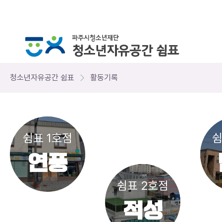
청소년자유공간 쉼표
활동기록
쉼표 1호점
쉼
연풍
쉼표 2호점
적성