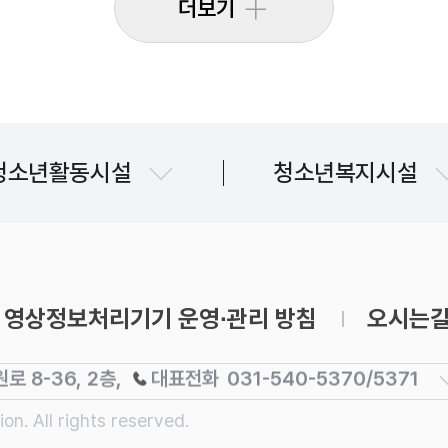
더보기
문산청소년센터
파주시청소년상담복지
청소년활동시설
청소년복지시설
교하청소년문화의집
파주시청소년지원센
금촌청소년문화의집
481,
대표전화
031-540-5350/5351
운정청소년센터
영상정보처리기기
운영∙관리 방침
오시는
017 3층·4층,
대표전화
031-540-5360/5362
청소년자유공간 쉼표
 8-36, 2층,
대표전화
031-540-5370/5371
대표전화
031-540-5350/53
유스라이브러리
운정4동),
대표전화
031-540-5380/5381
·4층,
대표전화
031-540-5360/53
ion.
All rights reserved.
금촌어울림센터 2층,
대표전화
031-540-5250
 2층,
대표전화
031-540-5370/53