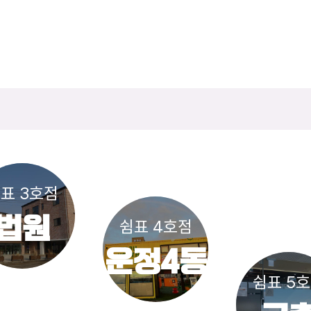
표 3호점
법원
쉼표 4호점
운정4동
쉼표 5