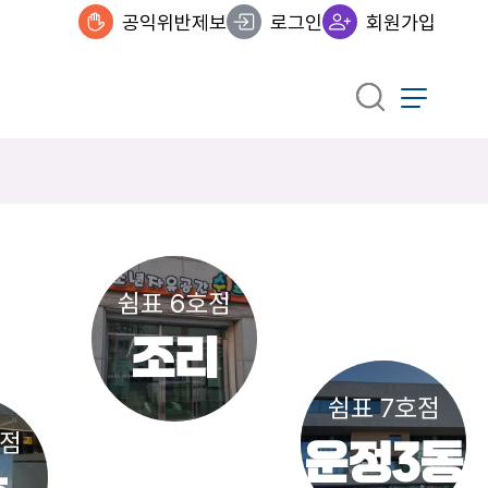
공익위반제보
로그인
회원가입
쉼표 6호점
조리
쉼표 7호점
호점
운정3동