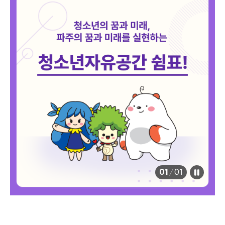
01
/
01