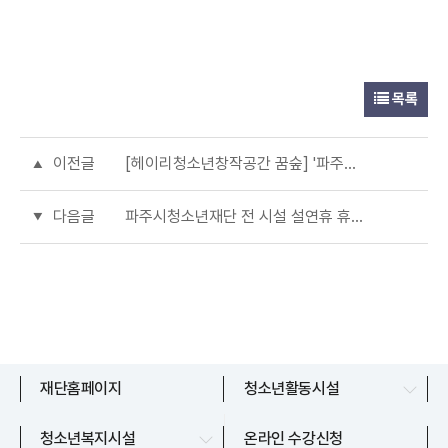
목록
이전글
[헤이리청소년창작공간 꿈숲] '파주드림(Dream)' 활동 참가자 모집!!
다음글
파주시청소년재단 전 시설 설연휴 휴관공지
문산청소년센터
재단홈페이지
청소년활동시설
교하청소년문화의집
파주시청소년상담복지센터
청소년복지시설
온라인 수강신청