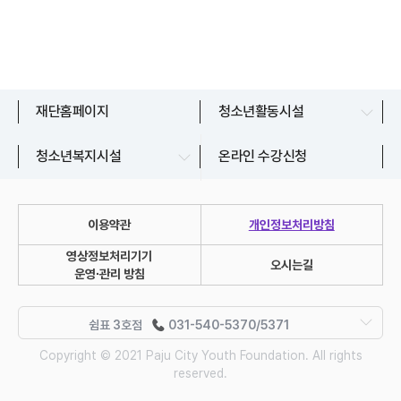
문산청소년센터
재단홈페이지
청소년활동시설
교하청소년문화의집
파주시청소년상담복지센터
청소년복지시설
온라인 수강신청
금촌청소년문화의집
파주시청소년지원센터
운정청소년센터
이용약관
개인정보처리방침
청소년자유공간 쉼표
영상정보처리기기
쉼표 1호점
031-540-5350/5351
유스라이브러리
오시는길
운영∙관리 방침
쉼표 2호점
031-540-5360/5362
쉼표 1호점
쉼표 3호점
031-540-5370/5371
: 경기도 파주시 파주읍 술이홀로 481,
쉼표 4호점
031-540-5380/5381
Copyright © 2021 Paju City Youth Foundation.
All rights
031-540-5350/5351
reserved.
쉼표 2호점
쉼표 5호점
031-540-5250
: 경기도 파주시 적성면 청송로 1017 3층·4층,