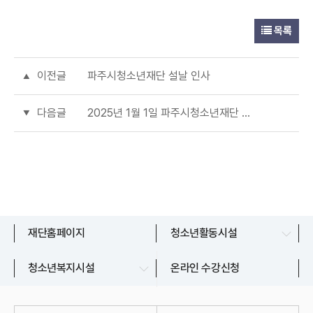
목록
이전글
파주시청소년재단 설날 인사
다음글
2025년 1월 1일 파주시청소년재단 전 시설 휴무
문산청소년센터
재단홈페이지
청소년활동시설
교하청소년문화의집
파주시청소년상담복지센터
청소년복지시설
온라인 수강신청
금촌청소년문화의집
파주시청소년지원센터
운정청소년센터