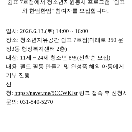
쉼표 7호점에서 청소년자원봉사 프로그램 "쉼표
와 한땀한땀" 참여자를 모집합니다.
일시: 2026.6.13.(토) 14:00 ~ 16:00
장소: 청소년자유공간 쉼표 7호점(미래로 350 운
정3동 행정복지센터 2층)
대상: 11세 ~ 24세 청소년 8명(선착순 모집)
내용: 펠트 필통 만들기 및 완성품 해외 아동에게
기부 진행
신
청:
https://naver.me/5CCWKJsr
 링크 접속 후 신청서
문의: 031-540-5270