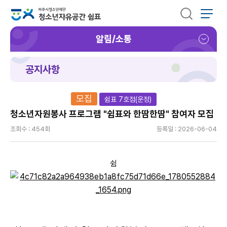
알림/소통
공지사항
모집
쉼표 7호점(운정)
청소년자원봉사 프로그램 "쉼표와 한땀한땀" 참여자 모집
조회수 : 454회
등록일 : 2026-06-04
쉼