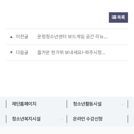
목록
이전글
운정청소년센터 보드게임 공간 리뉴얼 안내!
다음글
즐거운 한가위 보내세요!-파주시청소년재단 추석 시설 운영 안내-
파주시청소년수련관
재단홈페이지
청소년활동시설
교하청소년문화의집
파주시청소년상담복지센터
청소년복지시설
온라인 수강신청
금촌청소년문화의집
파주시청소년지원센터
운정청소년센터