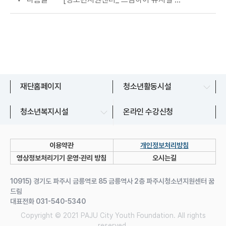
문산청소년센터
재단홈페이지
청소년활동시설
교하청소년문화의집
파주시청소년상담복지센터
청소년복지시설
온라인 수강신청
금촌청소년문화의집
파주시청소년지원센터
운정청소년센터
이용약관
개인정보처리방침
쉼표 1~7호점
영상정보처리기기 운영∙관리 방침
오시는길
유스라이브러리
10915) 경기도 파주시 금릉역로 85 금릉역사 2층 파주시청소년지원센터 꿈
드림
대표전화 031-540-5340
Copyright © 2021 PAJU City Youth Foundation. All rights
reserved.