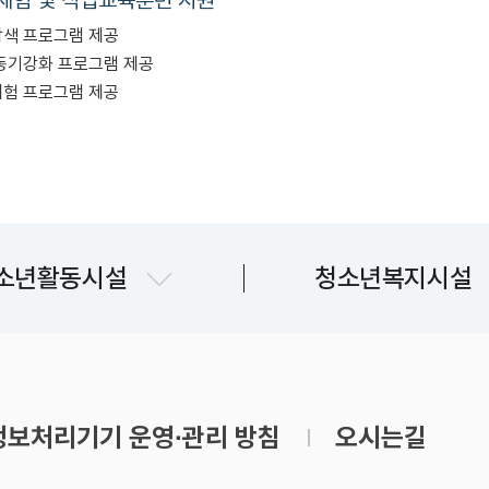
체험 및 직업교육훈련 지원
색 프로그램 제공
동기강화 프로그램 제공
험 프로그램 제공
문산청소년센터
파주시청소년상담복
소년활동시설
청소년복지시설
교하청소년문화의집
파주시청소년지원
금촌청소년문화의집
운정청소년센터
보처리기기 운영∙관리 방침
오시는길
쉼표 1~7호점