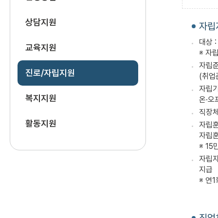
상담지원
자립
대상 
교육지원
※ 자
자립준
진로/자립지원
(취업
자립기
복지지원
온·오
직장체
활동지원
자립훈
자립
※ 1
자립자
지급
※ 연1