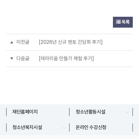
목록
이전글
[2026년 신규 멘토 간담회 후기]
다음글
[테라리움 만들기 체험 후기]
문산청소년센터
재단홈페이지
청소년활동시설
교하청소년문화의집
파주시청소년상담복지센터
청소년복지시설
온라인 수강신청
금촌청소년문화의집
파주시청소년지원센터