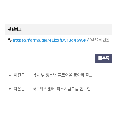
관련링크
https://forms.gle/4LjzxfD9rBd4SvSP7
30462회 연결
목록
이전글
학교 밖 청소년 플로어볼 동아리 활동 참가자 모집
다음글
서초유스센터, 파주시꿈드림 업무협약진행