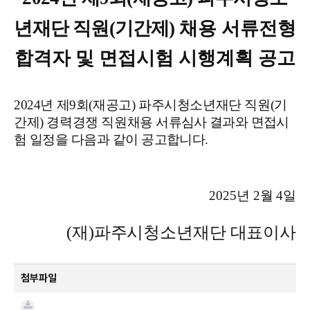
년재단 직원
(
기간제
)
채용 서류전형
합격자 및 면접시험 시행계획 공고
2024
년 제
9
회
(
재공고
)
파주시청소년재단 직원
(
기
간제
)
경력경쟁 직원채용
서류심사 결과와
면접시
험 일정을 다음과 같이 공고합니다
.
2025
년
2
월
4
일
(
재
)
파주시청소년재단 대표이사
첨부파일