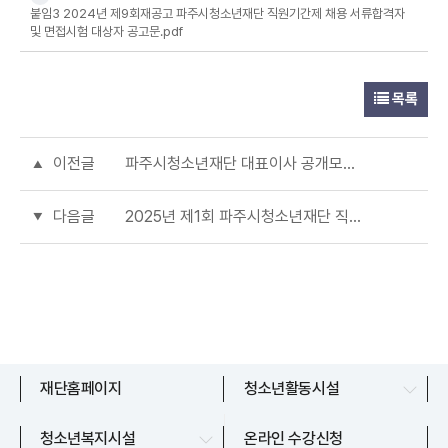
붙임3 2024년 제9회재공고 파주시청소년재단 직원기간제 채용 서류합격자
및 면접시험 대상자 공고문.pdf
목록
이전글
파주시청소년재단 대표이사 공개모집 서류 합격자 공고
다음글
2025년 제1회 파주시청소년재단 직원(일반직·공무직) 채용 공고
문산청소년센터
재단홈페이지
청소년활동시설
교하청소년문화의집
파주시청소년상담복지센터
청소년복지시설
온라인 수강신청