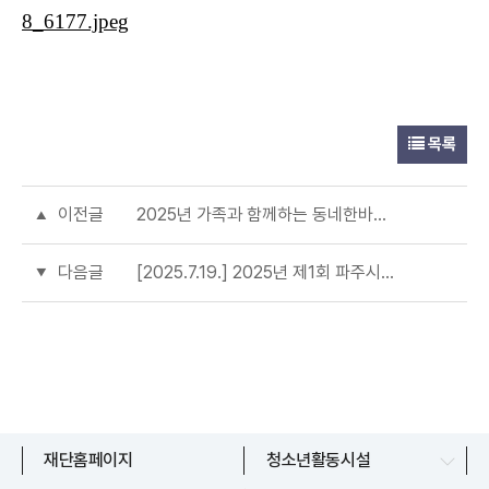
목록
이전글
2025년 가족과 함께하는 동네한바퀴 오리엔티어링 진행
다음글
[2025.7.19.] 2025년 제1회 파주시청소년동아리어울림마당 ‘잡(JOB)다! 한 하루’ 진행
문산청소년센터
재단홈페이지
청소년활동시설