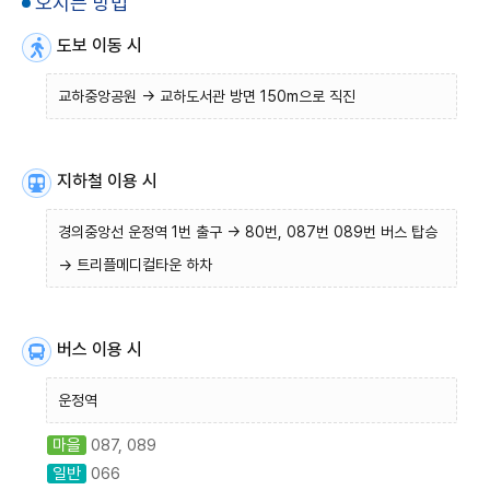
오시는 방법
도보 이동 시
교하중앙공원 → 교하도서관 방면 150m으로 직진
지하철 이용 시
경의중앙선 운정역 1번 출구 → 80번, 087번 089번 버스 탑승
→ 트리플메디컬타운 하차
버스 이용 시
운정역
마을
087, 089
일반
066