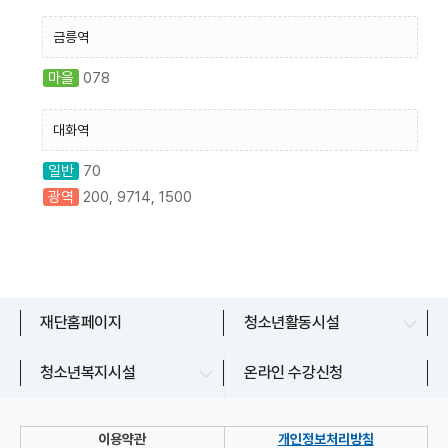
금릉역
마을
078
대화역
일반
70
광역
200, 9714, 1500
문산청소년센터
재단홈페이지
청소년활동시설
교하청소년문화의집
파주시청소년상담복지센터
청소년복지시설
온라인 수강신청
금촌청소년문화의집
파주시청소년지원센터
운정청소년센터
이용약관
개인정보처리방침