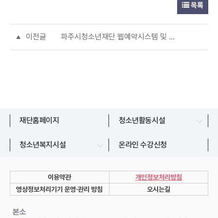
목록
이전글
파주시청소년재단 웹예약시스템 및 자동화시스템 구매 설치(긴급공고)
문산청소년센터
재단홈페이지
청소년활동시설
교하청소년문화의집
파주시청소년상담복지센터
청소년복지시설
온라인 수강신청
금촌청소년문화의집
파주시청소년지원센터
운정청소년센터
이용약관
개인정보처리방침
쉼표 1~7호점
영상정보처리기기 운영∙관리 방침
오시는길
유스라이브러리
본소