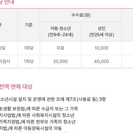
금 안내
수수료(원)
분
기준
아동·청소년
성인
(만9세~24세)
(만25세 이상)
상담
1회당
무료
10,000
리검사
1회당
20,000
40,000
전액 면제 대상
소년시설 설치 및 운영에 관한 조례 제7조(사용료 등) 3항
기초생활 보장법」에 따른 수급자 또는 그 가족
복지사업법」에 따른 사회복지시설의 청소년
모가족지원법」에 따른 한부모 가족의 청소년
복지법」에 따른 아동양육시설의 아동