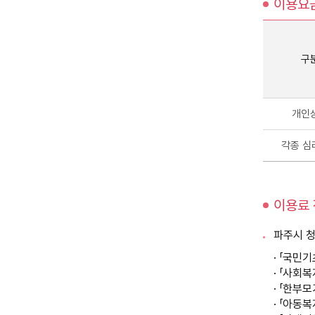
이용요
구
개인
각종 심
이용료 
파주시 청
· 「국민
· 「사회
· 「한부
· 「아동