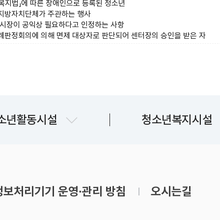
인복지법」에 따른 장애인으로 등록된 청소년
 지방자치단체가 주관하는 행사
에 시장이 공익상 필요하다고 인정하는 사항
사례판정회의에 의해 면제 대상자로 판단되어 센터장의 승인을 받은 자
파주시청소년수련관
파주시청소년상담복
소년활동시설
청소년복지시설
교하청소년문화의집
파주시청소년지원
금촌청소년문화의집
운정청소년센터
보처리기기 운영∙관리 방침
오시는길
쉼표 1~7호점