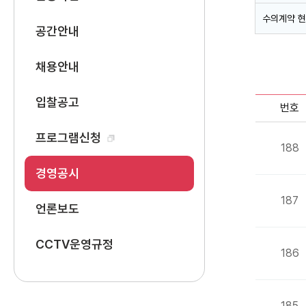
수의계약 
공간안내
채용안내
입찰공고
번호
프로그램신청
188
경영공시
187
언론보도
CCTV운영규정
186
185