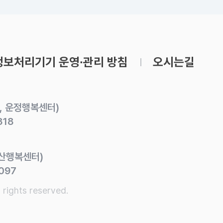
교하청소년문화의집
파주시청소년지원
금촌청소년문화의집
운정청소년센터
보처리기기 운영∙관리 방침
오시는길
쉼표 1~7호점
유스라이브러리
동, 운정행복센터)
318
문산행복센터)
097
 rights reserved.